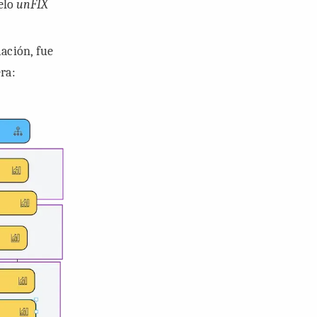
delo
unFIX
ación, fue
ra: