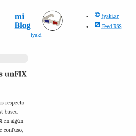
mi
iyaki.ar
Blog
Feed RSS
iyaki
s
unFIX
eas respecto
st busca
Si en algún
e confuso,