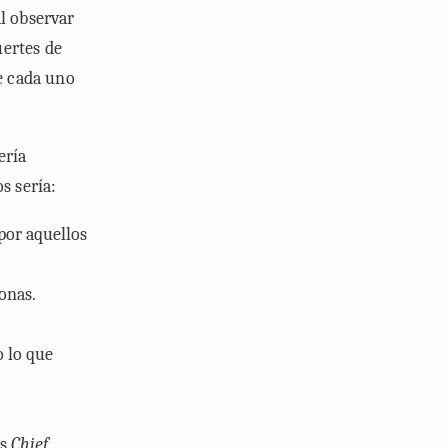
l observar
uertes de
de cada uno
ería
s sería:
 por aquellos
onas.
o lo que
es
Chief
.