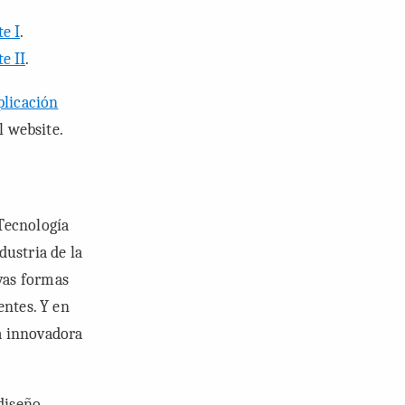
e I
.
e II
.
plicación
l website.
Tecnología
dustria de la
vas formas
entes. Y en
 innovadora
diseño,