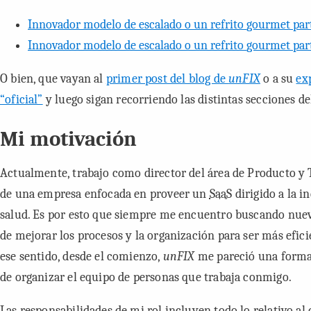
Innovador modelo de escalado o un refrito
gourmet
part
Innovador modelo de escalado o un refrito
gourmet
part
O bien, que vayan al
primer post del blog de
unFIX
o a su
ex
“oficial”
y luego sigan recorriendo las distintas secciones de
Mi motivación
Actualmente, trabajo como director del área de Producto y 
de una empresa enfocada en proveer un
SaaS
dirigido a la in
salud. Es por esto que siempre me encuentro buscando nue
de mejorar los procesos y la organización para ser más efici
ese sentido, desde el comienzo,
unFIX
me pareció una forma
de organizar el equipo de personas que trabaja conmigo.
Las responsabilidades de mi rol incluyen todo lo relativo al 