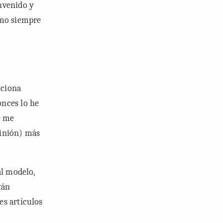
nvenido y
omo siempre
uciona
onces lo he
e me
pinión) más
al modelo,
tán
es artículos