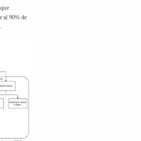
 que
r al 90% de
.