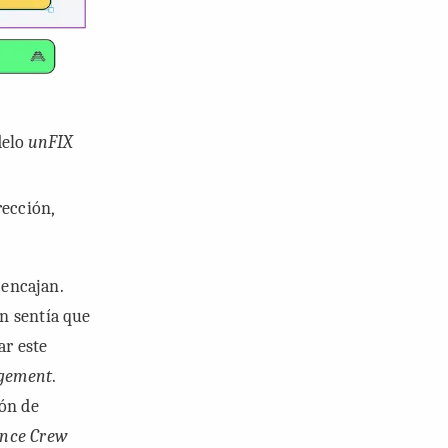
delo
unFIX
rección,
 encajan.
ún sentía que
ar este
gement
.
ión de
nce Crew