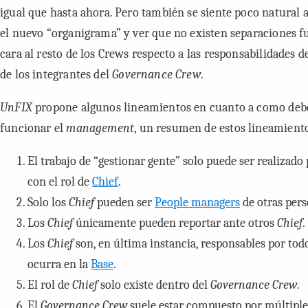
igual que hasta ahora. Pero también se siente poco natural a
el nuevo “organigrama” y ver que no existen separaciones f
cara al resto de los Crews respecto a las responsabilidades 
de los integrantes del
Governance Crew
.
UnFIX
propone algunos lineamientos en cuanto a como deb
funcionar el
management
, un resumen de estos lineamiento
El trabajo de “gestionar gente” solo puede ser realizado
con el rol de
Chief
.
Solo los
Chief
pueden ser
People managers
de otras pers
Los
Chief
únicamente pueden reportar ante otros
Chief
.
Los
Chief
son, en última instancia, responsables por tod
ocurra en la
Base
.
El rol de
Chief
solo existe dentro del
Governance Crew
.
El
Governance Crew
suele estar compuesto por múltipl