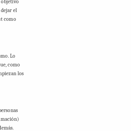
 objetivo
dejar el
ost como
smo. Lo
que, como
mpiezan los
 personas
ramación)
 demás.