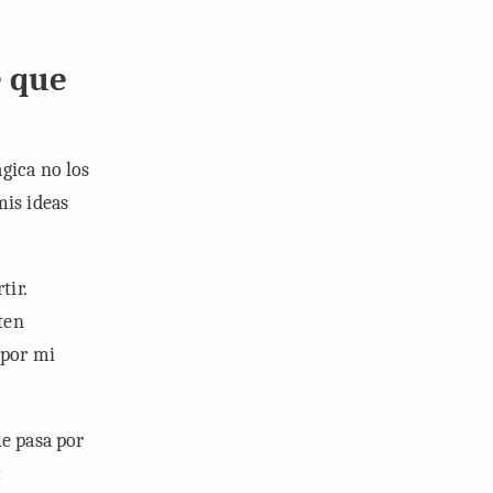
e que
gica no los
mis ideas
tir.
ten
 por mi
ue pasa por
: