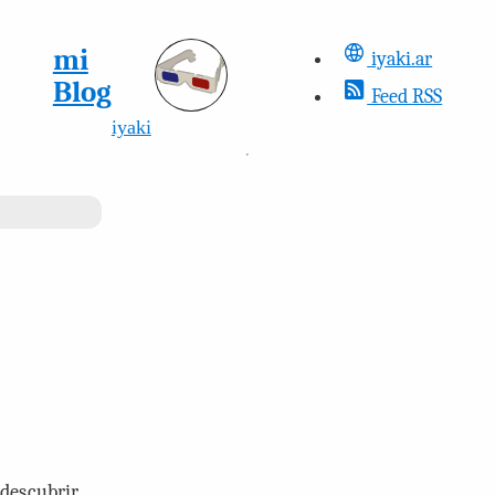
mi
iyaki.ar
Blog
Feed RSS
iyaki
 descubrir