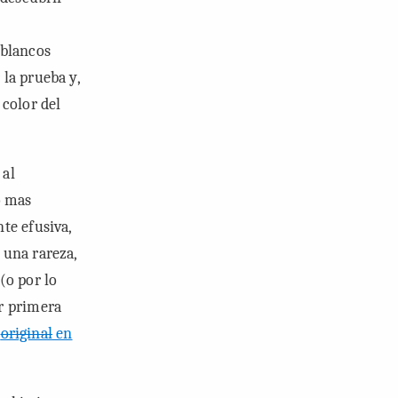
 blancos
la prueba y,
 color del
 al
o mas
te efusiva,
e una rareza,
(o por lo
r primera
o
original
en