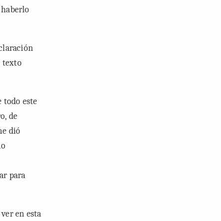
e haberlo
claración
 texto
 todo este
o, de
me dió
do
ar para
ver en esta