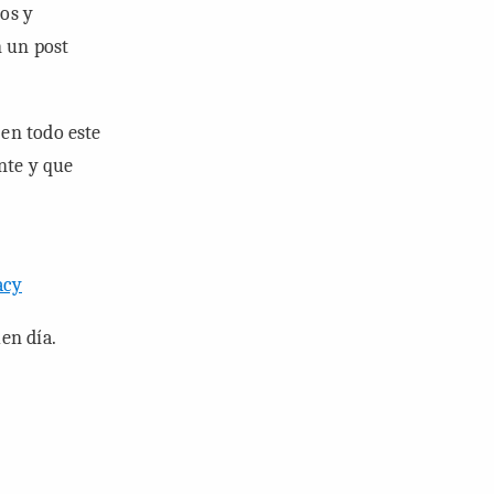
os y
n un post
en todo este
nte y que
acy
en día.